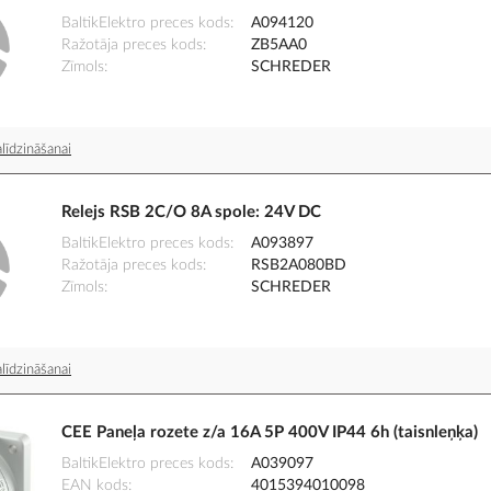
BaltikElektro preces kods
A094120
Ražotāja preces kods
ZB5AA0
Zīmols
SCHREDER
līdzināšanai
Relejs RSB 2C/O 8A spole: 24V DC
BaltikElektro preces kods
A093897
Ražotāja preces kods
RSB2A080BD
Zīmols
SCHREDER
līdzināšanai
CEE Paneļa rozete z/a 16A 5P 400V IP44 6h (taisnleņķa)
BaltikElektro preces kods
A039097
EAN kods
4015394010098