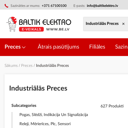
Skip
Sazināties ar mums:
+371 67100100
E-pasts:
info@baltikelektro.lv
to
Content
×
Industriālās Preces
Preces
Ātrais pasūtījums
Filiāles
Sazin
Sākums
Preces
Industriālās Preces
Industriālās Preces
Subcategories
627 Produkti
Pogas, Slēdži, Indikācija Un Signalizācija
Releji, Mērierīces, Plc, Sensori