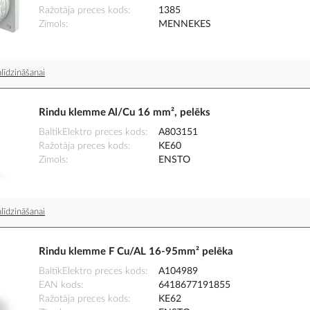
Ražotāja preces kods
1385
Zīmols
MENNEKES
līdzināšanai
Rindu klemme Al/Cu 16 mm², pelēks
BaltikElektro preces kods
A803151
Ražotāja preces kods
KE60
Zīmols
ENSTO
līdzināšanai
Rindu klemme F Cu/AL 16-95mm² pelēka
BaltikElektro preces kods
A104989
EAN kods
6418677191855
Ražotāja preces kods
KE62