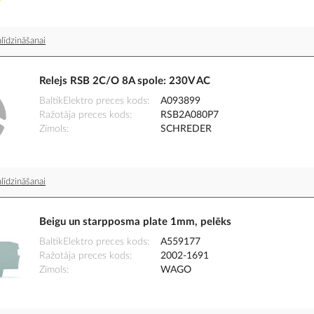
līdzināšanai
Relejs RSB 2C/O 8A spole: 230V AC
BaltikElektro preces kods
A093899
Ražotāja preces kods
RSB2A080P7
Zīmols
SCHREDER
līdzināšanai
Beigu un starpposma plate 1mm, pelēks
BaltikElektro preces kods
A559177
Ražotāja preces kods
2002-1691
Zīmols
WAGO