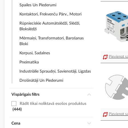
Spailes Un Piederumi
Kontaktori, Frekvenču Pārv., Motori
Rūpnieciskie Automātslēdži, Slēdži,
Blokslēdži
Mērmaiņi, Transformatori, Barošanas
Bloki
Korpusi, Sadalnes
Pievienot sa
Pneimatika
Industriālie Spraudņi, Savienotāji, Ligzdas
Drošinātāji Un Piederumi
Vispārīgais filtrs
Rādīt tikai noliktavā esošos produktus
444
Pievienot sa
Cena