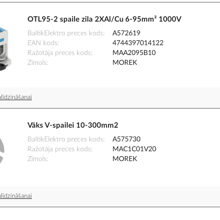
OTL95-2 spaile zila 2XAl/Cu 6-95mm² 1000V
BaltikElektro preces kods
A572619
EAN kods
4744397014122
Ražotāja preces kods
MAA2095B10
Zīmols
MOREK
līdzināšanai
Vāks V-spailei 10-300mm2
BaltikElektro preces kods
A575730
Ražotāja preces kods
MAC1C01V20
Zīmols
MOREK
līdzināšanai