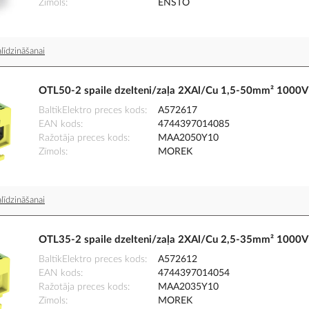
Zīmols
ENSTO
līdzināšanai
OTL50-2 spaile dzelteni/zaļa 2XAl/Cu 1,5-50mm² 1000V
BaltikElektro preces kods
A572617
EAN kods
4744397014085
Ražotāja preces kods
MAA2050Y10
Zīmols
MOREK
līdzināšanai
OTL35-2 spaile dzelteni/zaļa 2XAl/Cu 2,5-35mm² 1000V
BaltikElektro preces kods
A572612
EAN kods
4744397014054
Ražotāja preces kods
MAA2035Y10
Zīmols
MOREK