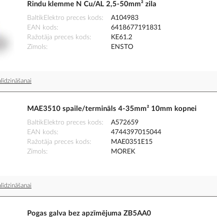
Rindu klemme N Cu/AL 2,5-50mm² zila
BaltikElektro preces kods
A104983
EAN kods
6418677191831
Ražotāja preces kods
KE61.2
Zīmols
ENSTO
līdzināšanai
MAE3510 spaile/termināls 4-35mm² 10mm kopnei
BaltikElektro preces kods
A572659
EAN kods
4744397015044
Ražotāja preces kods
MAE0351E15
Zīmols
MOREK
līdzināšanai
Pogas galva bez apzīmējuma ZB5AA0