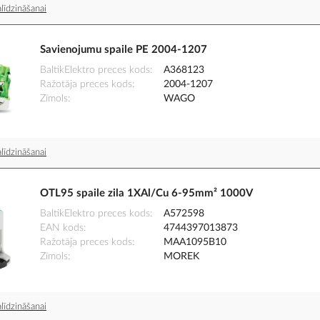
līdzināšanai
Savienojumu spaile PE 2004-1207
BaltikElektro preces kods
A368123
Ražotāja preces kods
2004-1207
Zīmols
WAGO
līdzināšanai
OTL95 spaile zila 1XAl/Cu 6-95mm² 1000V
BaltikElektro preces kods
A572598
EAN kods
4744397013873
Ražotāja preces kods
MAA1095B10
Zīmols
MOREK
līdzināšanai