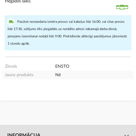
Piegādes laiks
Pasūtot nestandarta izmēra preces vai kabeļus līdz 16:00, vai citas preces
līdz 17:30, sūtījums tiks piegādāts uz norādīto adresi nākamajā darba dienā,
pieejams izņemšanai nodaļā līdz 9:00. Piektdienās attiecīgi pasūtījumus jāiesniedz
1 stundu agrāk.
Zīmols
ENSTO
Jauns produkts
Nē
INFORMĀCIJA