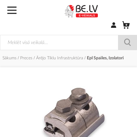
Pierakstīties/
Sākums
Preces
Ārējo Tīklu Infrastruktūra
Epl Spailes, Izolatori
Iet
uz
galerijas
beigām