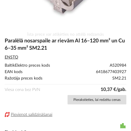
Iet
Īsta prece var atšķirties no attēlā redzamās
uz
Paralēlā nosarspaile ar rievām Al 16–120 mm² un Cu
galerijas
6–35 mm² SM2.21
sākumu
ENSTO
BaltikElektro preces kods
A520984
EAN kods
6418677403927
Ražotāja preces kods
SM2.21
10,37 €/gab.
Viesa cena bez PVN
Pierakstieties, lai redzētu cenas
Pievienot salīdzināšanai