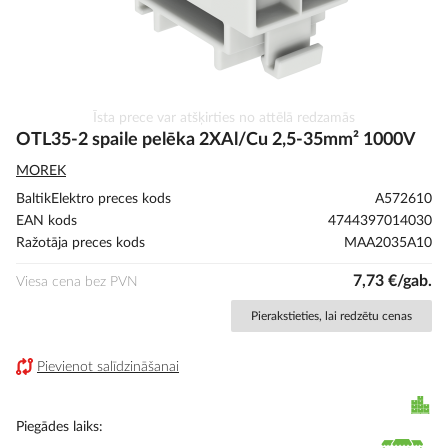
Iet
Īsta prece var atšķirties no attēlā redzamās
uz
OTL35-2 spaile pelēka 2XAl/Cu 2,5-35mm² 1000V
galerijas
MOREK
sākumu
BaltikElektro preces kods
A572610
EAN kods
4744397014030
Ražotāja preces kods
MAA2035A10
7,73 €/gab.
Viesa cena bez PVN
Pierakstieties, lai redzētu cenas
Pievienot salīdzināšanai
Piegādes laiks