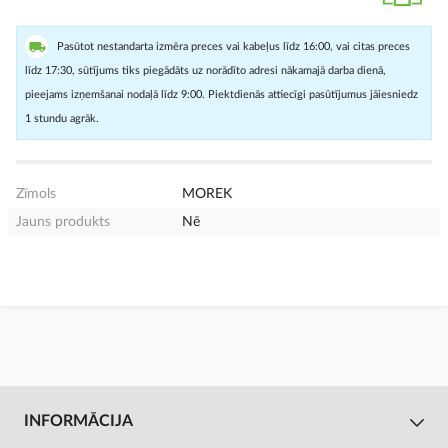
Pasūtot nestandarta izmēra preces vai kabeļus līdz 16:00, vai citas preces
līdz 17:30, sūtījums tiks piegādāts uz norādīto adresi nākamajā darba dienā,
pieejams izņemšanai nodaļā līdz 9:00. Piektdienās attiecīgi pasūtījumus jāiesniedz
1 stundu agrāk.
Zīmols
MOREK
Jauns produkts
Nē
INFORMĀCIJA