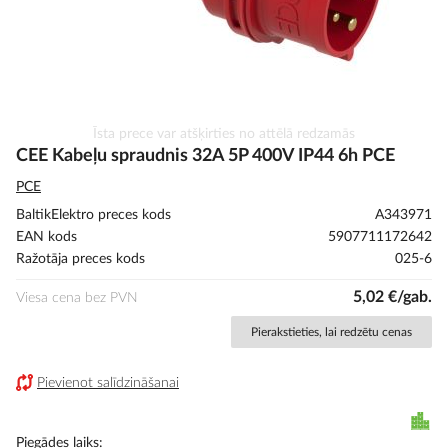
Iet
Īsta prece var atšķirties no attēlā redzamās
uz
CEE Kabeļu spraudnis 32A 5P 400V IP44 6h PCE
galerijas
PCE
sākumu
BaltikElektro preces kods
A343971
EAN kods
5907711172642
Ražotāja preces kods
025-6
5,02 €/gab.
Viesa cena bez PVN
Pierakstieties, lai redzētu cenas
Pievienot salīdzināšanai
Piegādes laiks