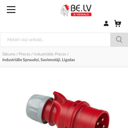
Pierakstīties/
Sākums
Preces
Industriālās Preces
Industriālie Spraudņi, Savienotāji, Ligzdas
Iet
uz
galerijas
beigām